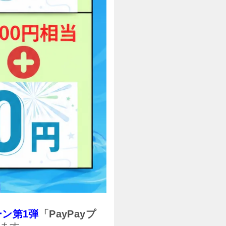
ーン第1弾
「PayPayプ