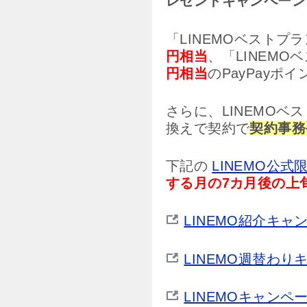
レゼントキャンペーン
「LINEMOベストプ
円相当
、「LINEMO
円相当
のPayPayポ
さらに、LINEMOベ
換えで契約で
契約事務
下記の
LINEMO公式
する月の7カ月後の上
LINEMO紹介キ
LINEMO週替わ
LINEMOキャン