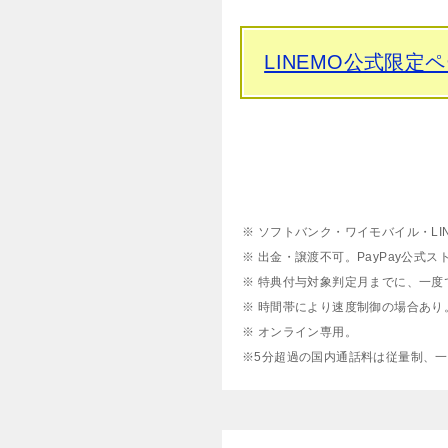
LINEMO公式限定
※ ソフトバンク・ワイモバイル・L
※ 出金・譲渡不可。PayPay公式ス
※ 特典付与対象判定月までに、一
※ 時間帯により速度制御の場合あり
※ オンライン専用。
※5分超過の国内通話料は従量制、一部