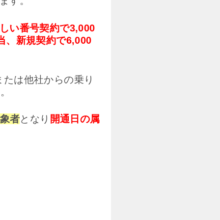
ます。
しい番号契約で3,000
当、新規契約で6,000
号または他社からの乗り
す。
対象者
となり
開通日の属