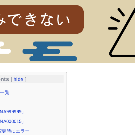
nts
[
hide
]
ド一覧
A999999」
A000015」
変更時にエラー