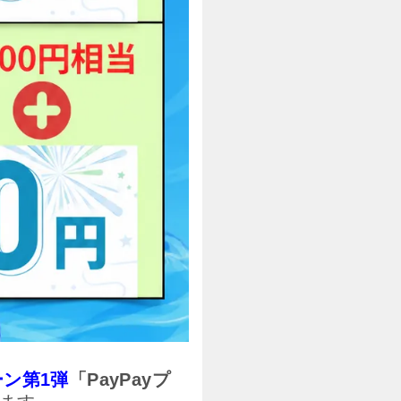
ーン第1弾
「PayPayプ