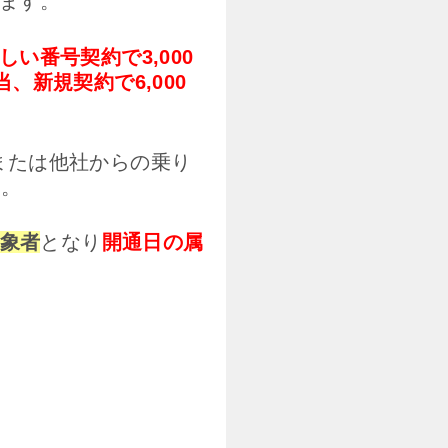
ます。
しい番号契約で3,000
当、新規契約で6,000
号または他社からの乗り
す。
対象者
となり
開通日の属