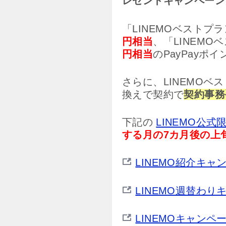
レゼントキャンペーン
「LINEMOベストプ
円相当
、「LINEMO
円相当
のPayPayポ
さらに、LINEMOベ
換えで契約で
契約事務
下記の
LINEMO公式
する月の7カ月後の上
LINEMO紹介キ
LINEMO週替わ
LINEMOキャン