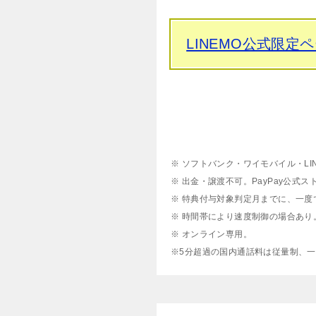
LINEMO公式限定
※ ソフトバンク・ワイモバイル・L
※ 出金・譲渡不可。PayPay公式ス
※ 特典付与対象判定月までに、一
※ 時間帯により速度制御の場合あり
※ オンライン専用。
※5分超過の国内通話料は従量制、一部