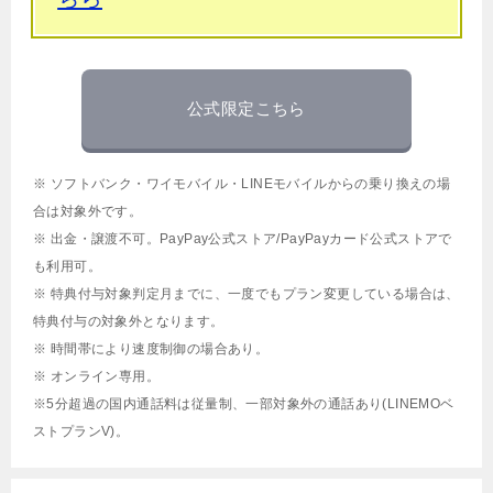
公式限定こちら
※ ソフトバンク・ワイモバイル・LINEモバイルからの乗り換えの場
合は対象外です。
※ 出金・譲渡不可。PayPay公式ストア/PayPayカード公式ストアで
も利用可。
※ 特典付与対象判定月までに、一度でもプラン変更している場合は、
特典付与の対象外となります。
※ 時間帯により速度制御の場合あり。
※ オンライン専用。
※5分超過の国内通話料は従量制、一部対象外の通話あり(LINEMOベ
ストプランV)。