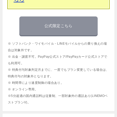
公式限定こちら
※ ソフトバンク・ワイモバイル・LINEモバイルからの乗り換えの場
合は対象外です。
※ 出金・譲渡不可。PayPay公式ストア/PayPayカード公式ストアで
も利用可。
※ 特典付与対象判定月までに、一度でもプラン変更している場合は、
特典付与の対象外となります。
※ 時間帯により速度制御の場合あり。
※ オンライン専用。
※5分超過の国内通話料は従量制、一部対象外の通話あり(LINEMOベ
ストプランV)。