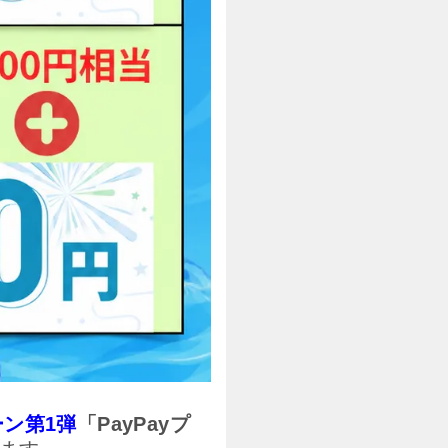
ーン第1弾
「PayPayプ