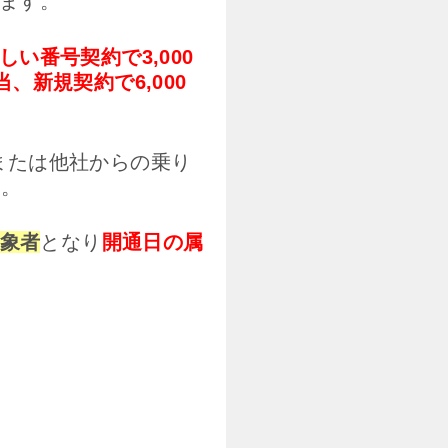
ます。
しい番号契約で3,000
当、新規契約で6,000
号または他社からの乗り
す。
対象者
となり
開通日の属