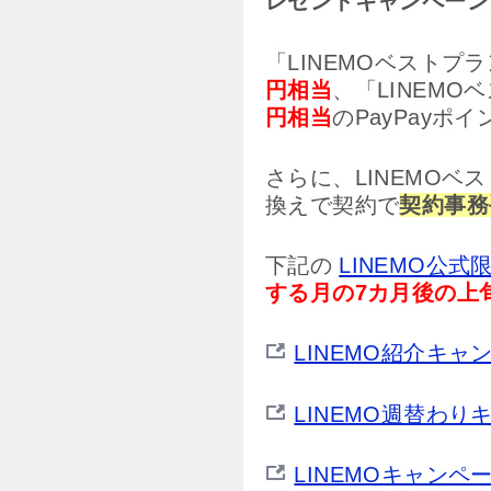
レゼントキャンペーン
「LINEMOベストプ
円相当
、「LINEMO
円相当
のPayPayポ
さらに、LINEMOベ
換えで契約で
契約事務
下記の
LINEMO公式
する月の7カ月後の上
LINEMO紹介キ
LINEMO週替わ
LINEMOキャン