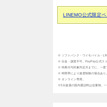
LINEMO公式限定
※ ソフトバンク・ワイモバイル・L
※ 出金・譲渡不可。PayPay公式ス
※ 特典付与対象判定月までに、一
※ 時間帯により速度制御の場合あり
※ オンライン専用。
※5分超過の国内通話料は従量制、一部