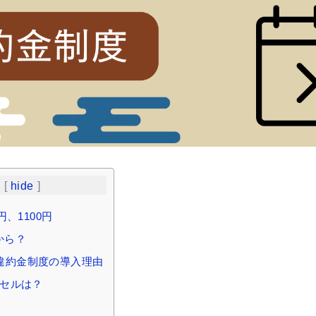
s
[
hide
]
円、1100円
から？
0円違約金制度の導入理由
ンセルは？