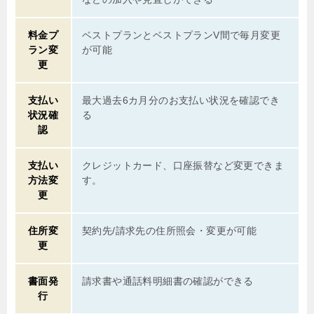
料金プ
ベストプランとベストプランV間で毎月変更
ラン変
が可能
更
支払い
最大過去6カ月分のお支払い状況を確認でき
状況確
る
認
支払い
クレジットカード、口座振替など変更できま
方法変
す。
更
住所変
契約先/請求先の住所照会・変更が可能
更
書面発
請求書や通話料明細書の確認ができる
行