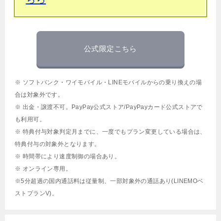
公式限定こちら
※ ソフトバンク・ワイモバイル・LINEモバイルからの乗り換えの場
合は対象外です。
※ 出金・譲渡不可。PayPay公式ストア/PayPayカード公式ストアで
も利用可。
※ 特典付与対象判定月までに、一度でもプラン変更している場合は、
特典付与の対象外となります。
※ 時間帯により速度制御の場合あり。
※ オンライン専用。
※5分超過の国内通話料は従量制、一部対象外の通話あり(LINEMOベ
ストプランV)。